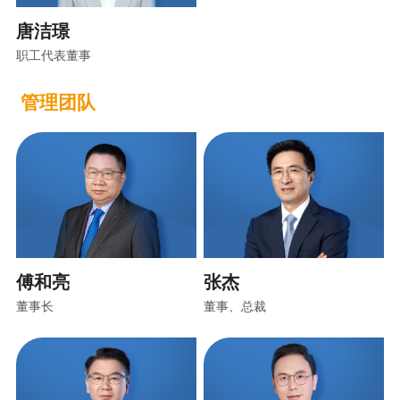
唐洁璟
职工代表董事
管理团队
傅和亮
张杰
董事长
董事、总裁