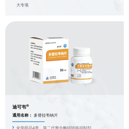
大专项
®
迪可韦
通用名称：
多替拉韦钠片
化学药品4类，第二代整合酶链转移抑制剂