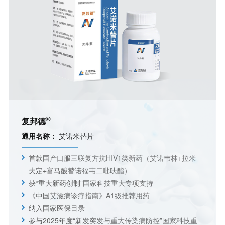
®
复邦德
通用名称：
艾诺米替片
首款国产口服三联复方抗HIV1类新药（艾诺韦林+拉米
夫定+富马酸替诺福韦二吡呋酯）
获“重大新药创制”国家科技重大专项支持
《中国艾滋病诊疗指南》A1级推荐用药
纳入国家医保目录
参与2025年度“新发突发与重大传染病防控”国家科技重