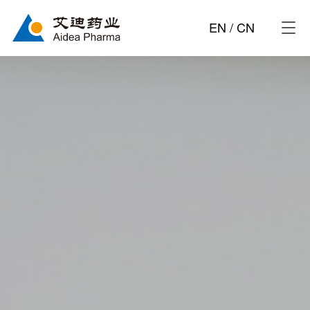
EN
/
CN