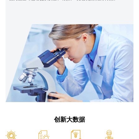
艾迪药业高度重视打造高素质、专业化的创新人才团队，营造
守正创新、积极进取的科研氛围。董事长傅和亮博士为享受国
务院政府特殊津贴专家，先后领衔开发全球首创1类新药注射
用尤瑞克林、国家1类新药艾诺韦林片、艾诺米替片等项目，
拥有丰富的新药开发经验。
在傅和亮博士带领下，公司打造了一支以资深行业专家为核
心，具备深厚专业知识储备和丰富行业经验的研发团队，涵盖
药物化学、药理学、药物分析、药物制剂、临床医学、临床药
理学、生物统计学、药物警戒及制药工程等多个专业领域，可
满足药物研发全链条的技术需求。
创新大数据